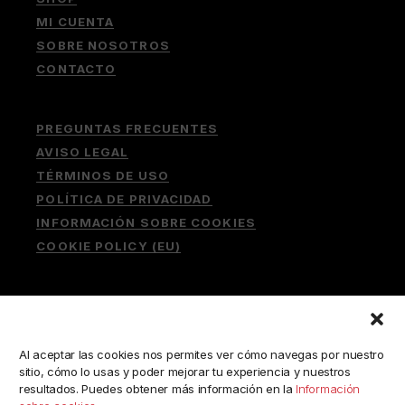
MI CUENTA
SOBRE NOSOTROS
CONTACTO
PREGUNTAS FRECUENTES
AVISO LEGAL
TÉRMINOS DE USO
POLÍTICA DE PRIVACIDAD
INFORMACIÓN SOBRE COOKIES
COOKIE POLICY (EU)
Buscar:
Al aceptar las cookies nos permites ver cómo navegas por nuestro
sitio, cómo lo usas y poder mejorar tu experiencia y nuestros
resultados. Puedes obtener más información en la
Información