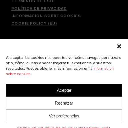
TÉRMINOS DE USO
POLÍTICA DE PRIVACIDAD
INFORMACIÓN SOBRE COOKIES
COOKIE POLICY (EU)
Buscar:
Al aceptar las cookies nos permites ver cómo navegas por nuestro
sitio, cómo lo usas y poder mejorar tu experiencia y nuestros
resultados. Puedes obtener más información en la
Información
sobre cookies
.
ESCRÍBENOS A:
consulta@camerabookshop.com
Aceptar
Rechazar
Ver preferencias
© 2022 BY
RJC
//
CAMERABOOKSHOP
· TODOS LOS
DERECHOS RESERVADOS.
.