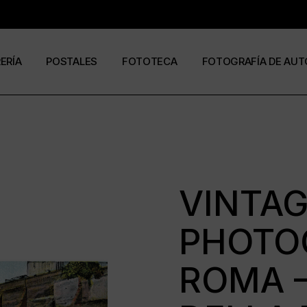
RERÍA
POSTALES
FOTOTECA
FOTOGRAFÍA DE AUT
s
os
José Ramón Cuesta
a
stas
Ramón Jiménez
álogos
Eduardo Urdangaray
VINTAG
PHOTO
0
6
ROMA –
ormato