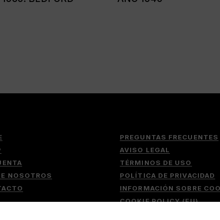
E
PREGUNTAS FRECUENTES
P
AVISO LEGAL
UENTA
TÉRMINOS DE USO
RE NOSOTROS
POLÍTICA DE PRIVACIDAD
TACTO
INFORMACIÓN SOBRE COO
COOKIE POLICY (EU)