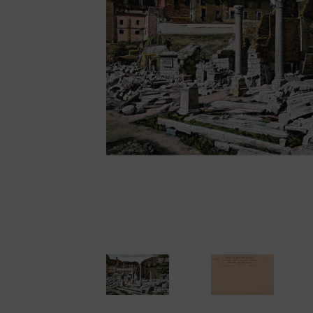
Cámaras disc
Cámaras instantáne
Cámaras miniatura
Cámaras réflex de 2
objetivos
Cámaras réflex de 
Cámaras telemétric
Proyectores
Súper 8
Tomavistas de cuer