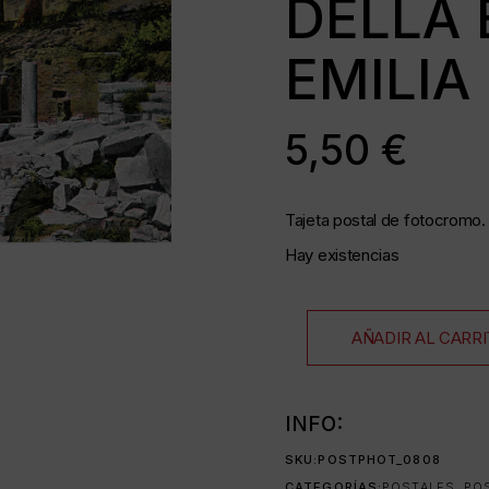
DELLA 
EMILIA
as
5,50
€
35 mm
Tajeta postal de fotocromo. 
as
Hay existencias
AÑADIR AL CARR
da
INFO:
SKU:
POSTPHOT_0808
CATEGORÍAS:
POSTALES
,
PO