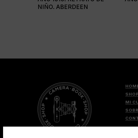
NIÑO. ABERDEEN
HOM
SHO
MI C
SOB
CON