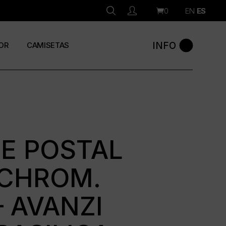
0
EN
ES
INFO
OR
CAMISETAS
E POSTAL
CHROM.
 AVANZI