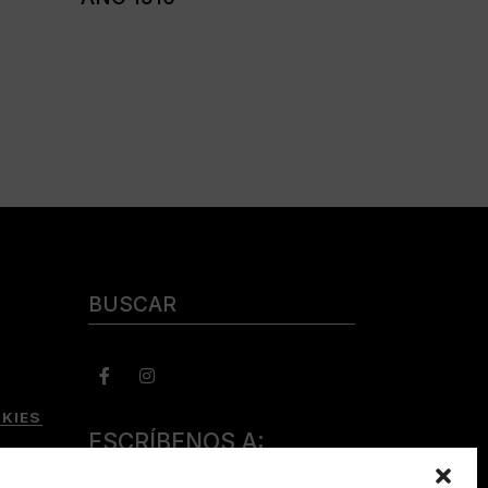
Buscar:
KIES
ESCRÍBENOS A:
consulta@camerabookshop.com