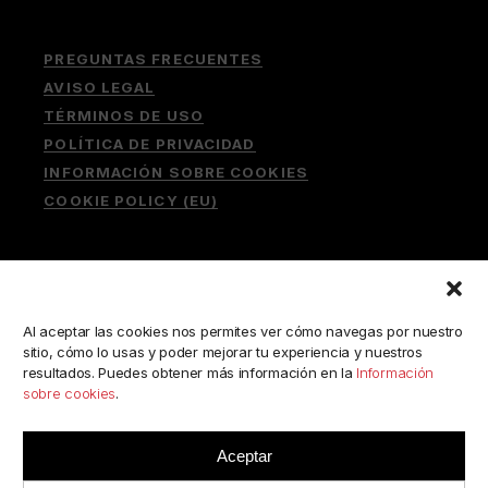
PREGUNTAS FRECUENTES
AVISO LEGAL
TÉRMINOS DE USO
POLÍTICA DE PRIVACIDAD
INFORMACIÓN SOBRE COOKIES
COOKIE POLICY (EU)
Buscar:
Al aceptar las cookies nos permites ver cómo navegas por nuestro
sitio, cómo lo usas y poder mejorar tu experiencia y nuestros
resultados. Puedes obtener más información en la
Información
sobre cookies
.
ESCRÍBENOS A:
consulta@camerabookshop.com
Aceptar