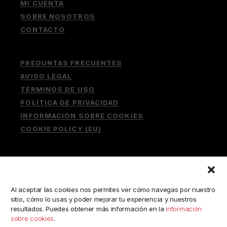
MI CUENTA
SOBRE NOSOTROS
CONTACTO
PREGUNTAS FRECUENTES
AVISO LEGAL
TÉRMINOS DE USO
POLÍTICA DE PRIVACIDAD
INFORMACIÓN SOBRE COOKIES
COOKIE POLICY (EU)
Buscar:
Al aceptar las cookies nos permites ver cómo navegas por nuestro
sitio, cómo lo usas y poder mejorar tu experiencia y nuestros
resultados. Puedes obtener más información en la
Información
sobre cookies
.
ESCRÍBENOS A: