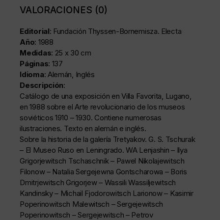
VALORACIONES (0)
Editorial
: Fundación Thyssen-Bornemisza. Electa
Año
: 1988
Medidas
: 25 x 30 cm
Páginas
: 137
Idioma
: Alemán, Inglés
Descripción
:
Catálogo de una exposición en Villa Favorita, Lugano,
en 1988 sobre el Arte revolucionario de los museos
soviéticos 1910 – 1930. Contiene numerosas
ilustraciones. Texto en alemán e inglés.
Sobre la historia de la galería Tretyakov. G. S. Tschurak
– El Museo Ruso en Leningrado. WA Lenjashin – Ilya
Grigorjewitsch Tschaschnik – Pawel Nikolajewitsch
Filonow – Natalia Sergejewna Gontscharowa – Boris
Dmitrjewitsch Grigorjew – Wassili Wassiljewitsch
Kandinsky – Michail Fjodorowitsch Larionow – Kasimir
Poperinowitsch Malewitsch – Sergejewitsch
Poperinowitsch – Sergejewitsch – Petrov