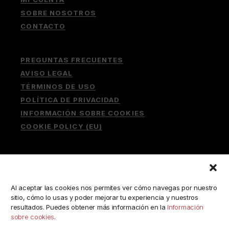
SOBRE NOSOTROS
CONTACTO
PREGUNTAS FRECUENTES
AVISO LEGAL
TÉRMINOS DE USO
POLÍTICA DE PRIVACIDAD
INFORMACIÓN SOBRE COOKIES
COOKIE POLICY (EU)
Buscar:
Al aceptar las cookies nos permites ver cómo navegas por nuestro
sitio, cómo lo usas y poder mejorar tu experiencia y nuestros
resultados. Puedes obtener más información en la
Información
sobre cookies
.
ESCRÍBENOS A: