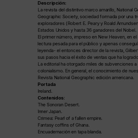
Descripción:
La revista del distintivo marco amarillo, National
Geographic Society, sociedad formada por una tre
exploradores (Robert E. Peary y Roald Amundsen) 
Estados Unidos y hasta 36 ganadores del Nobel.
El primer número, impreso en New Heaven, en el e
lectura pesada para el público y apenas conseguía
leyenda- el entonces director de la revista, Gilbe
sus pasos hacia el éxito de ventas que ha logrado
La editorial ha otorgado miles de subvenciones a e
colonialismo. En general, el conocimiento de nuestr
Revista National Geographic edición americana.
Portada
Ireland.
Contenidos
:
The Sonoran Desert.
Inner Japan.
Crimea: Pearl of a fallen empire.
Fantasy coffins of Ghana.
Encuadernación en tapa blanda.