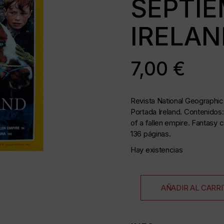
SEPTIE
IRELAN
as
7,00
€
35 mm
Revista National Geographic
Portada Ireland. Contenidos
as
of a fallen empire. Fantasy 
136 páginas.
Hay existencias
da
AÑADIR AL CARR