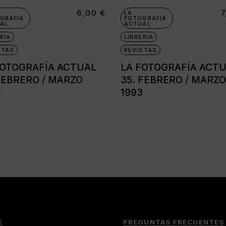
6,00
€
LA
GRAFÍA
FOTOGRAFÍA
AL
ACTUAL
RÍA
LIBRERÍA
STAS
REVISTAS
FOTOGRAFÍA ACTUAL
LA FOTOGRAFÍA ACT
 FEBRERO / MARZO
35. FEBRERO / MARZO
4
1993
E
PREGUNTAS FRECUENTES