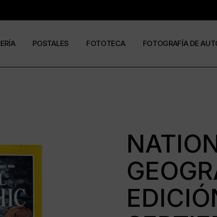
RERÍA
POSTALES
FOTOTECA
FOTOGRAFÍA DE AUT
s
os
José Ramón Cuesta
a
stas
Ramón Jiménez
álogos
Eduardo Urdangaray
NATIO
GEOGR
0
6
EDICIÓ
ormato