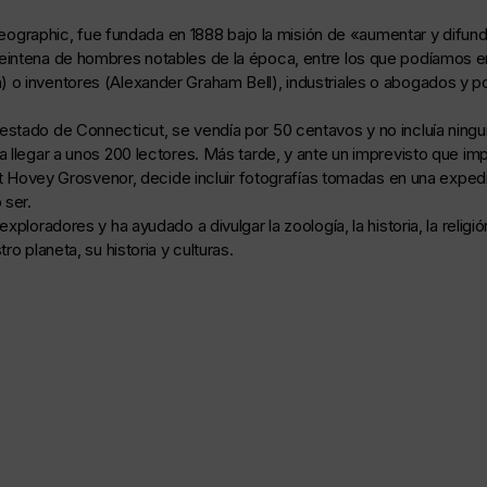
 Geographic, fue fundada en 1888 bajo la misión de «aumentar y difundi
intena de hombres notables de la época, entre los que podíamos enc
o inventores (Alexander Graham Bell), industriales o abogados y por
stado de Connecticut, se vendía por 50 centavos y no incluía ningun
 llegar a unos 200 lectores. Más tarde, y ante un imprevisto que imp
rt Hovey Grosvenor, decide incluir fotografías tomadas en una expedici
 ser.
xploradores y ha ayudado a divulgar la zoología, la historia, la reli
o planeta, su historia y culturas.