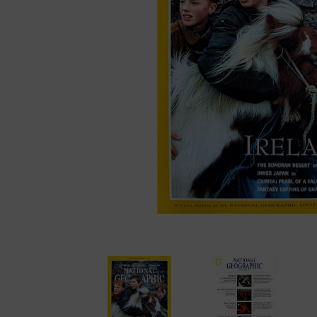
Cámaras disc
Cámaras instantáne
Cámaras miniatura
Cámaras réflex de 2
objetivos
Cámaras réflex de 
Cámaras telemétric
Proyectores
Súper 8
Tomavistas de cuer