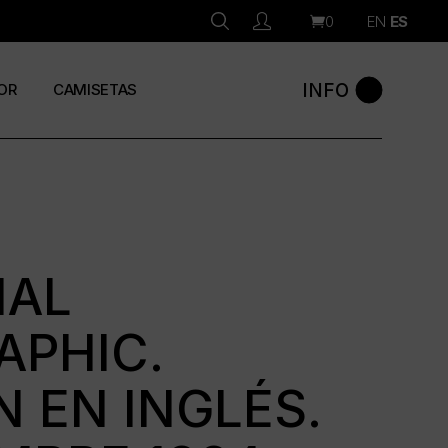
0
EN
ES
INFO
OR
CAMISETAS
NAL
APHIC.
N EN INGLÉS.