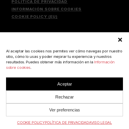
POLÍTICA DE PRIVACIDAD
INFORMACIÓN SOBRE COOKIES
COOKIE POLICY (EU)
Buscar:
Al aceptar las cookies nos permites ver cómo navegas por nuestro
sitio, cómo lo usas y poder mejorar tu experiencia y nuestros
resultados. Puedes obtener más información en la
Información
sobre cookies
.
ESCRÍBENOS A:
consulta@camerabookshop.com
Aceptar
Rechazar
Ver preferencias
© 2022 BY
RJC
//
CAMERABOOKSHOP
· TODOS LOS
DERECHOS RESERVADOS.
.
COOKIE POLICY
POLÍTICA DE PRIVACIDAD
AVISO LEGAL