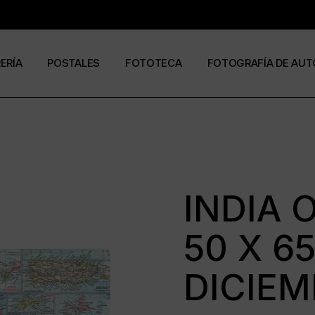
RERÍA
POSTALES
FOTOTECA
FOTOGRAFÍA DE AUT
s
os
José Ramón Cuesta
a
stas
Ramón Jiménez
álogos
Eduardo Urdangaray
INDIA 
50 X 6
0
6
DICIEM
ormato