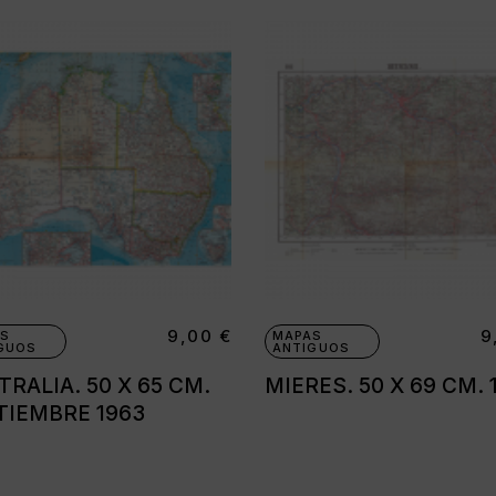
9,00
€
9
S
MAPAS
GUOS
ANTIGUOS
RALIA. 50 X 65 CM.
MIERES. 50 X 69 CM. 
TIEMBRE 1963