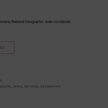
revista National Geographic. India occidental.
ITO
OS
IDENTAL
,
MAPA
,
NATIONAL GEOGRAPHIC