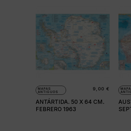
9,00
€
MAPAS
MAPA
ANTIGUOS
ANTI
ANTÁRTIDA. 50 X 64 CM.
AUST
FEBRERO 1963
SEP