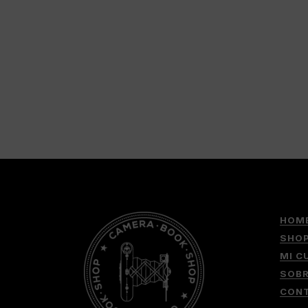
HOM
SHO
MI C
SOB
CON