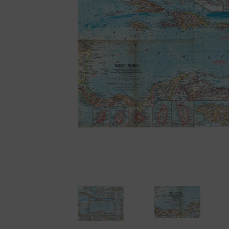
Cámaras disc
Cámaras instantáne
Cámaras miniatura
Cámaras réflex de 2
objetivos
Cámaras réflex de 
Cámaras telemétric
Proyectores
Súper 8
Tomavistas de cuer