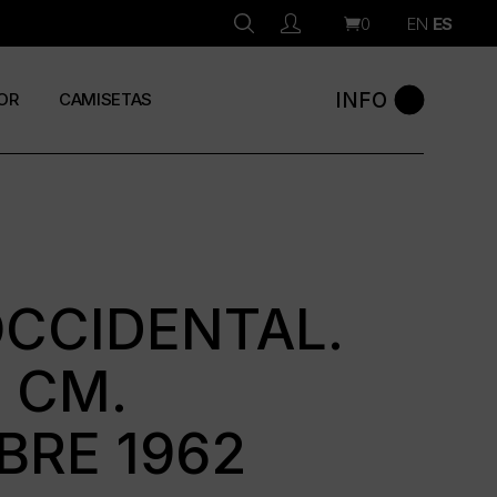
0
EN
ES
INFO
OR
CAMISETAS
OCCIDENTAL.
5 CM.
BRE 1962