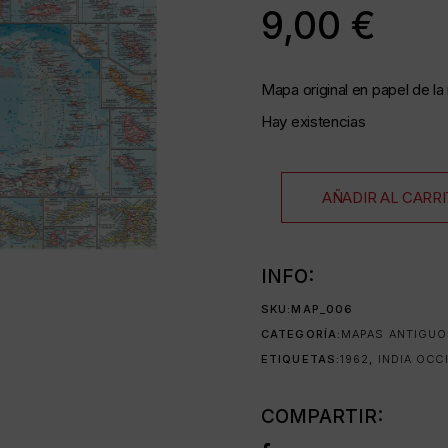
9,00
€
as
Mapa original en papel de la 
Hay existencias
35 mm
AÑADIR AL CARR
as
INFO:
SKU:
MAP_006
CATEGORÍA:
MAPAS ANTIGU
da
ETIQUETAS:
1962
,
INDIA OCC
COMPARTIR: