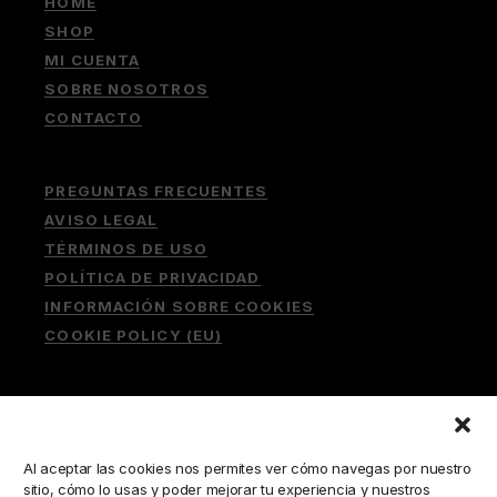
HOME
SHOP
MI CUENTA
SOBRE NOSOTROS
CONTACTO
PREGUNTAS FRECUENTES
AVISO LEGAL
TÉRMINOS DE USO
POLÍTICA DE PRIVACIDAD
INFORMACIÓN SOBRE COOKIES
COOKIE POLICY (EU)
Buscar:
Al aceptar las cookies nos permites ver cómo navegas por nuestro
sitio, cómo lo usas y poder mejorar tu experiencia y nuestros