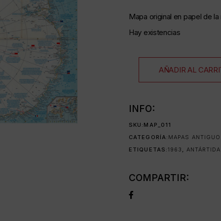
Mapa original en papel de la 
as
Hay existencias
AÑADIR AL CARR
35 mm
INFO:
as
SKU:
MAP_011
CATEGORÍA:
MAPAS ANTIGU
ETIQUETAS:
1963
,
ANTÁRTIDA
da
COMPARTIR: