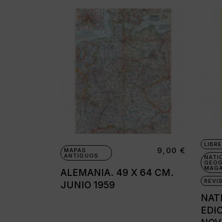
LIBRE
9,00
€
MAPAS
ANTIGUOS
NATI
GEOG
MAGA
ALEMANIA. 49 X 64 CM.
REVI
JUNIO 1959
NAT
EDIC