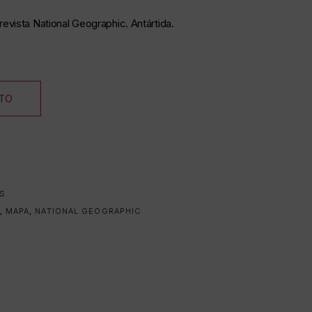
revista National Geographic. Antártida.
ITO
OS
,
MAPA
,
NATIONAL GEOGRAPHIC