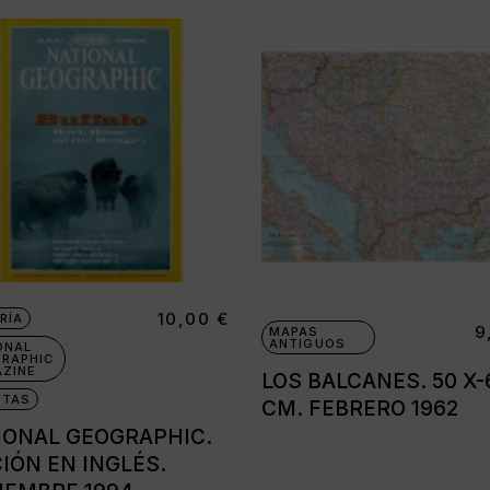
10,00
€
RÍA
9
MAPAS
ANTIGUOS
ONAL
RAPHIC
ZINE
LOS BALCANES. 50 X-
STAS
CM. FEBRERO 1962
IONAL GEOGRAPHIC.
IÓN EN INGLÉS.