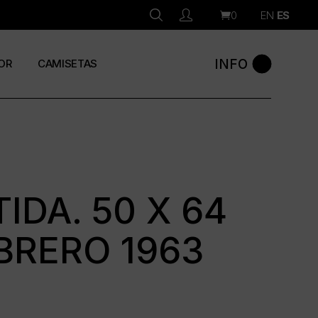
0
EN
ES
INFO
OR
CAMISETAS
IDA. 50 X 64
BRERO 1963