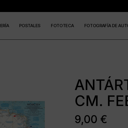
RERÍA
POSTALES
FOTOTECA
FOTOGRAFÍA DE AUT
s
os
José Ramón Cuesta
a
stas
Ramón Jiménez
álogos
Eduardo Urdangaray
ANTÁRT
CM. FE
0
6
9,00
€
ormato