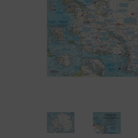
Cámaras disc
Cámaras instantáne
Cámaras miniatura
Cámaras réflex de 2
objetivos
Cámaras réflex de 
Cámaras telemétric
Proyectores
Súper 8
Tomavistas de cuer