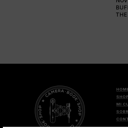
NOV
BUF
THE
HOM
SHO
MI C
SOB
CON