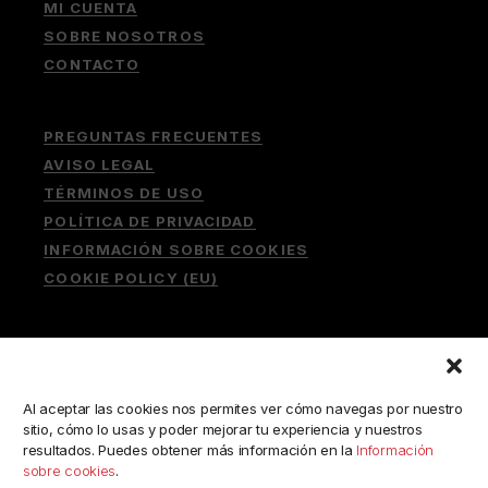
MI CUENTA
SOBRE NOSOTROS
CONTACTO
PREGUNTAS FRECUENTES
AVISO LEGAL
TÉRMINOS DE USO
POLÍTICA DE PRIVACIDAD
INFORMACIÓN SOBRE COOKIES
COOKIE POLICY (EU)
Buscar:
Al aceptar las cookies nos permites ver cómo navegas por nuestro
sitio, cómo lo usas y poder mejorar tu experiencia y nuestros
resultados. Puedes obtener más información en la
Información
sobre cookies
.
ESCRÍBENOS A: