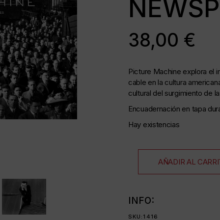
NEWSP
as
38,00
€
Picture Machine explora el i
cable en la cultura americana
cultural del surgimiento de 
35 mm
Encuadernación en tapa dura
as
Hay existencias
AÑADIR AL CARR
da
INFO:
SKU:
1416