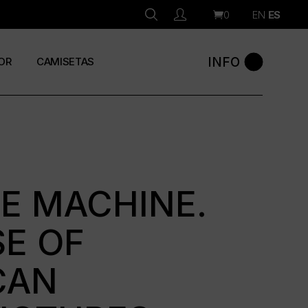
0
EN
ES
INFO
OR
CAMISETAS
E MACHINE.
SE OF
CAN