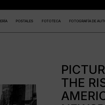
RERÍA
POSTALES
FOTOTECA
FOTOGRAFÍA DE AUT
s
os
José Ramón Cuesta
a
stas
Ramón Jiménez
álogos
Eduardo Urdangaray
PICTUR
THE RI
0
6
AMERI
ormato