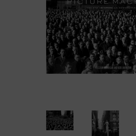
Cámaras disc
Cámaras instantáne
Cámaras miniatura
Cámaras réflex de 2
objetivos
Cámaras réflex de 
Cámaras telemétric
Proyectores
Súper 8
Tomavistas de cuer