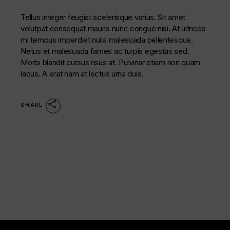
Tellus integer feugiat scelerisque varius. Sit amet
volutpat consequat mauris nunc congue nisi. At ultrices
mi tempus imperdiet nulla malesuada pellentesque.
Netus et malesuada fames ac turpis egestas sed.
Morbi blandit cursus risus at. Pulvinar etiam non quam
lacus. A erat nam at lectus urna duis.
SHARE