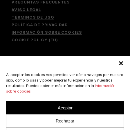
PREGUNTAS FRECUENTES
AVISO LEGAL
TÉRMINOS DE USO
POLÍTICA DE PRIVACIDAD
INFORMACIÓN SOBRE COOKIES
COOKIE POLICY (EU)
Buscar:
Al aceptar las cookies nos permites ver cómo navegas por nuestro
sitio, cómo lo usas y poder mejorar tu experiencia y nuestros
resultados. Puedes obtener más información en la
Información
sobre cookies
.
ESCRÍBENOS A:
consulta@camerabookshop.com
Aceptar
Rechazar