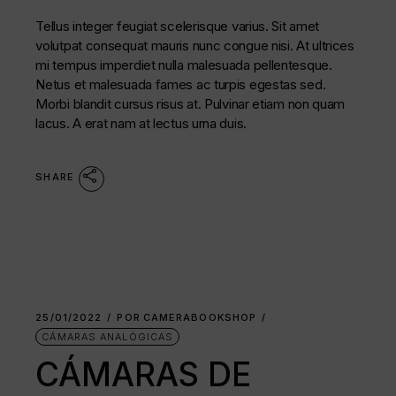
Tellus integer feugiat scelerisque varius. Sit amet
volutpat consequat mauris nunc congue nisi. At ultrices
mi tempus imperdiet nulla malesuada pellentesque.
Netus et malesuada fames ac turpis egestas sed.
Morbi blandit cursus risus at. Pulvinar etiam non quam
lacus. A erat nam at lectus urna duis.
SHARE
25/01/2022
POR
CAMERABOOKSHOP
CÁMARAS ANALÓGICAS
CÁMARAS DE