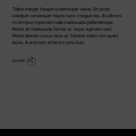
Tellus integer feugiat scelerisque varius. Sit amet
volutpat consequat mauris nunc congue nisi. At ultrices
mi tempus imperdiet nulla malesuada pellentesque.
Netus et malesuada fames ac turpis egestas sed.
Morbi blandit cursus risus at. Pulvinar etiam non quam
lacus. A erat nam at lectus urna duis.
SHARE