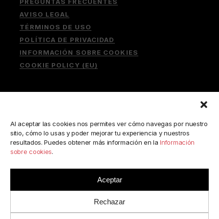
PREGUNTAS FRECUENTES
AVISO LEGAL
TÉRMINOS DE USO
POLÍTICA DE PRIVACIDAD
INFORMACIÓN SOBRE COOKIES
COOKIE POLICY (EU)
Buscar:
Al aceptar las cookies nos permites ver cómo navegas por nuestro
sitio, cómo lo usas y poder mejorar tu experiencia y nuestros
resultados. Puedes obtener más información en la
Información
sobre cookies
.
ESCRÍBENOS A:
consulta@camerabookshop.com
Aceptar
Rechazar