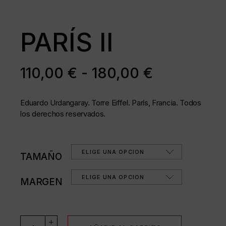
PARÍS II
RANGO
110,00
€
-
180,00
€
DE
PRECIOS:
Eduardo Urdangaray. Torre Eiffel. París, Francia. Todos
DESDE
los derechos reservados.
110,00 €
HASTA
ELIGE UNA OPCIÓN
180,00 €
TAMAÑO
ELIGE UNA OPCIÓN
MARGEN
PARÍS II cantidad