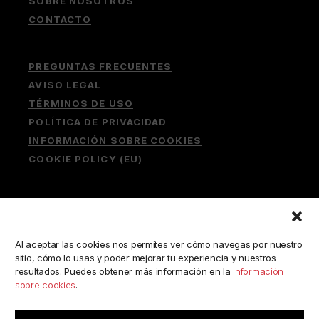
SOBRE NOSOTROS
CONTACTO
PREGUNTAS FRECUENTES
AVISO LEGAL
TÉRMINOS DE USO
POLÍTICA DE PRIVACIDAD
INFORMACIÓN SOBRE COOKIES
COOKIE POLICY (EU)
Buscar:
Al aceptar las cookies nos permites ver cómo navegas por nuestro
sitio, cómo lo usas y poder mejorar tu experiencia y nuestros
resultados. Puedes obtener más información en la
Información
sobre cookies
.
ESCRÍBENOS A:
consulta@camerabookshop.com