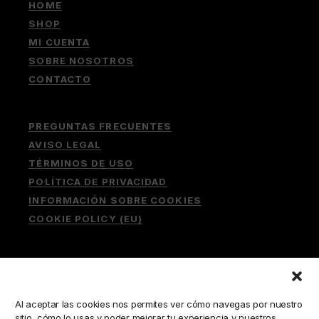
HOME
SHOP
MI CUENTA
SOBRE NOSOTROS
CONTACTO
PREGUNTAS FRECUENTES
AVISO LEGAL
TÉRMINOS DE USO
POLÍTICA DE PRIVACIDAD
INFORMACIÓN SOBRE COOKIES
COOKIE POLICY (EU)
Buscar:
Al aceptar las cookies nos permites ver cómo navegas por nuestro
sitio, cómo lo usas y poder mejorar tu experiencia y nuestros