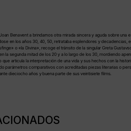
Joan Benavent a brindarnos otra mirada sincera y aguda sobre una est
ndose en los años 30, 40, 50, retrataba esplendores y decadencias, 
inge» o «la Divina», recoge el tránsito de la singular Greta Gustavso
en la segunda mitad de los 20 y a lo largo de los 30, mordiendo apen
que articula la interpretación de una vida y sus hechos con la histori
ndo parámetros comparativos con acreditadas piezas literarias o pers
nte dieciocho años y buena parte de sus veintisiete films.
ACIONADOS