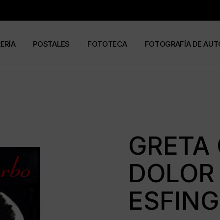
RERÍA
POSTALES
FOTOTECA
FOTOGRAFÍA DE AUT
s
os
José Ramón Cuesta
a
stas
Ramón Jiménez
álogos
Eduardo Urdangaray
GRETA 
DOLOR 
0
6
ESFING
ormato