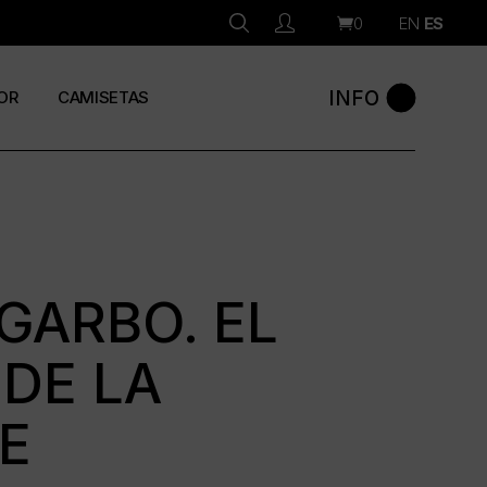
0
EN
ES
INFO
OR
CAMISETAS
GARBO. EL
DE LA
E