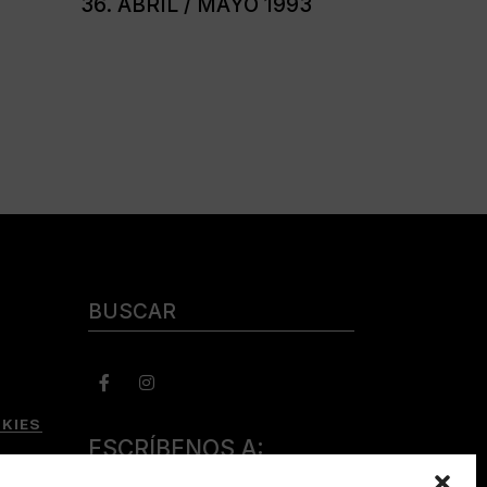
36. ABRIL / MAYO 1993
Buscar:
KIES
ESCRÍBENOS A:
consulta@camerabookshop.com