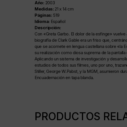
Año:
2003
Medidas:
21 x 14 cm
Páginas:
519
Idioma:
Español
Descripción:
Con «Greta Garbo. El dolor de la esfinge» vuelve 
biografía de Clark Gable era un friso que, centrá
que se acomete en lengua castellana sobre «la Esf
su realización como diosa suprema de la pantalla 
Aplicando un sistema de investigación y desarrollo 
estudios de todos sus filmes, uno por uno, traza
Stiller, George W.Pabst, y la MGM, asumieron dura
Encuadernación en tapa blanda.
PRODUCTOS REL