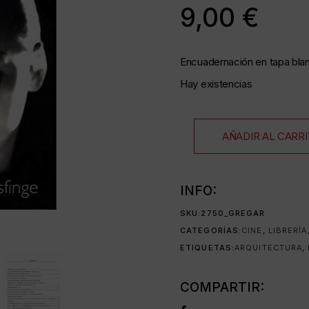
9,00
€
as
Encuadernación en tapa blan
Hay existencias
35 mm
AÑADIR AL CARR
as
INFO:
SKU:
2750_GREGAR
CATEGORÍAS:
CINE
,
LIBRERÍA
da
ETIQUETAS:
ARQUITECTURA
,
COMPARTIR: