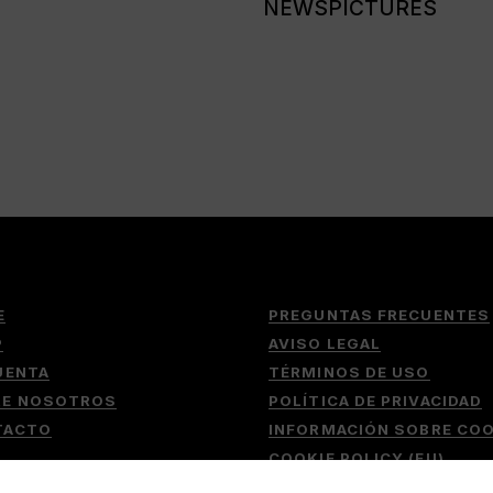
NEWSPICTURES
E
PREGUNTAS FRECUENTES
P
AVISO LEGAL
UENTA
TÉRMINOS DE USO
RE NOSOTROS
POLÍTICA DE PRIVACIDAD
TACTO
INFORMACIÓN SOBRE COO
COOKIE POLICY (EU)