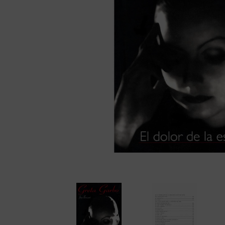
Cámaras disc
Cámaras instantáne
Cámaras miniatura
Cámaras réflex de 2
objetivos
Cámaras réflex de 
Cámaras telemétric
Proyectores
Súper 8
Tomavistas de cuer