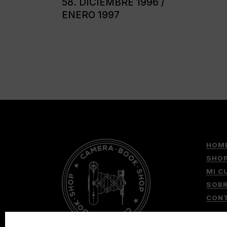
58. DICIEMBRE 1996 /
ENERO 1997
HOM
SHO
MI C
SOB
CON