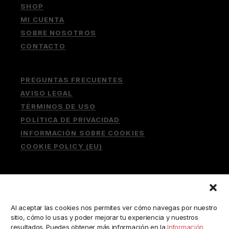
SHOP
MI CUENTA
SOBRE NOSOTROS
CONTACTO
PREGUNTAS FRECUENTES
AVISO LEGAL
TÉRMINOS DE USO
POLÍTICA DE PRIVACIDAD
INFORMACIÓN SOBRE COOKIES
COOKIE POLICY (EU)
Buscar:
Al aceptar las cookies nos permites ver cómo navegas por nuestro
sitio, cómo lo usas y poder mejorar tu experiencia y nuestros
resultados. Puedes obtener más información en la
Información