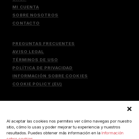
MI CUENTA
SOBRE NOSOTROS
CONTACTO
PREGUNTAS FRECUENTES
AVISO LEGAL
TÉRMINOS DE USO
POLÍTICA DE PRIVACIDAD
INFORMACIÓN SOBRE COOKIES
COOKIE POLICY (EU)
Buscar:
Al aceptar las cookies nos permites ver cómo navegas por nuestro
sitio, cómo lo usas y poder mejorar tu experiencia y nuestros
resultados. Puedes obtener más información en la
Información
sobre cookies
.